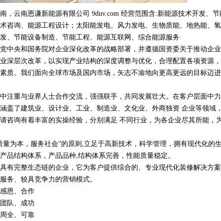
，云南恩谦新能源有限公司 9duv.com 经营范围含:新能源技术开发、
术咨询、能源工程设计；太阳能发电、风力发电、生物质能、地热能、氢
发、节能设备制造、节能工程、能源互联网、综合能源服务
党中央和国务院对企业深化改革的战略部署，并遵循国资委关于推动企业
业深层次改革，以实现产业结构的深度调整与优化，合理配置各项资源，
素质。我们面向全球市场及国内市场，矢志不渝地向更高更远的目标迈进
中注重与业界人士合作交流，强强联手，共同发展壮大。在客户层面中力
涵盖了建筑业、设计业、工业、制造业、文化业、外商独资 企业等领域
请咨询有着丰富的实操经验，分别满足 不同行业，为各企业尽其所能，
质量为本，服务社会”的原则,立足于高新技术，科学管理，拥有现代化的
产品结构体系，产品品种,结构体系完善，性能质量稳定。
具有完整生态链的企业，它为客户提供综合的、专业现代化装修解决方案
服务、较具竞争力的营销模式。
感恩、合作
团队、成功
周全、可靠